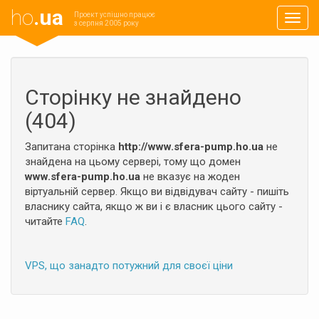
ho
.ua
Проект успішно працює
Навиг
з серпня 2005 року
Сторінку не знайдено
(404)
Запитана сторінка
http://www.sfera-pump.ho.ua
не
знайдена на цьому сервері, тому що домен
www.sfera-pump.ho.ua
не вказує на жоден
віртуальній сервер. Якщо ви відвідувач сайту - пишіть
власнику сайта, якщо ж ви і є власник цього сайту -
читайте
FAQ
.
VPS, що занадто потужний для своєї ціни